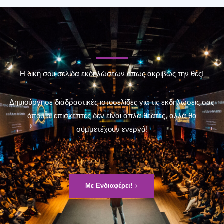
Η δική σου σελίδα εκδηλώσεων όπως ακριβώς την θες!
Δημιούργησε διαδραστικές ιστοσελίδες για τις εκδηλώσεις σας
όπου οι επισκέπτες δεν είναι απλά θεατές, αλλά θα
συμμετέχουν ενεργά!
Με Ενδιαφέρει!